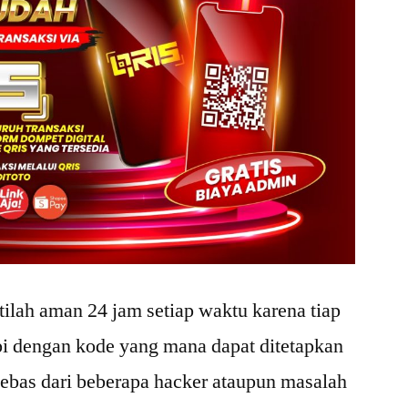
tilah aman 24 jam setiap waktu karena tiap
pi dengan kode yang mana dapat ditetapkan
rbebas dari beberapa hacker ataupun masalah