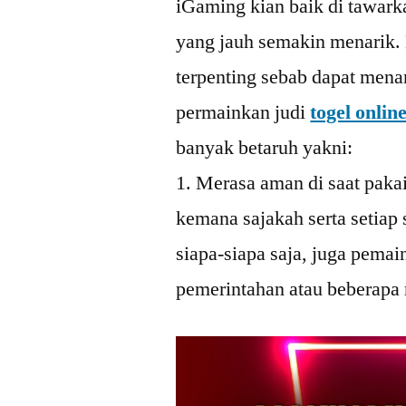
iGaming kian baik di tawark
yang jauh semakin menarik. 
terpenting sebab dapat men
permainkan judi
togel onlin
banyak betaruh yakni:
1. Merasa aman di saat paka
kemana sajakah serta setiap 
siapa-siapa saja, juga pemai
pemerintahan atau beberapa r