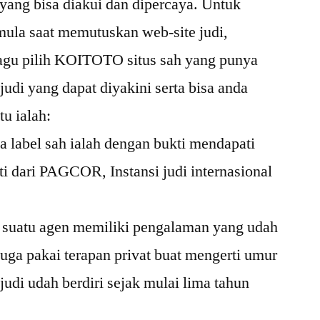
i yang bisa diakui dan dipercaya. Untuk
ula saat memutuskan web-site judi,
ragu pilih KOITOTO situs sah yang punya
judi yang dapat diyakini serta bisa anda
tu ialah:
a label sah ialah dengan bukti mendapati
rti dari PAGCOR, Instansi judi internasional
i suatu agen memiliki pengalaman yang udah
uga pakai terapan privat buat mengerti umur
 judi udah berdiri sejak mulai lima tahun