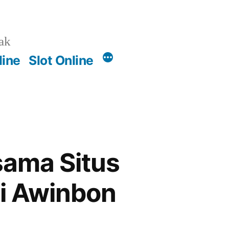
ak
line
Slot Online
sama Situs
di Awinbon