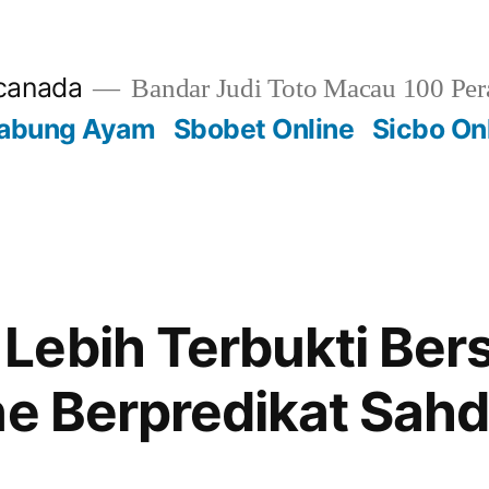
canada
Bandar Judi Toto Macau 100 Per
abung Ayam
Sbobet Online
Sicbo On
ebih Terbukti Ber
ne Berpredikat Sah