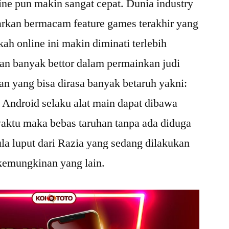
ine pun makin sangat cepat. Dunia industry
arkan bermacam feature games terakhir yang
ah online ini makin diminati terlebih
an banyak bettor dalam permainkan judi
n yang bisa dirasa banyak betaruh yakni:
Android selaku alat main dapat dibawa
aktu maka bebas taruhan tanpa ada diduga
ula luput dari Razia yang sedang dilakukan
kemungkinan yang lain.