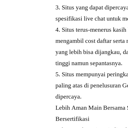
3. Situs yang dapat dipercay
spesifikasi live chat untuk 
4. Situs terus-menerus kasih
mengambil cost daftar serta
yang lebih bisa dijangkau, 
tinggi namun sepantasnya.
5. Situs mempunyai peringka
paling atas di penelusuran G
dipercaya.
Lebih Aman Main Bersama S
Bersertifikasi