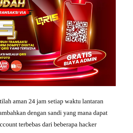
tilah aman 24 jam setiap waktu lantaran
itambahkan dengan sandi yang mana dapat
 account terbebas dari beberapa hacker