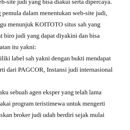
b-site judi yang bisa diakui serta dipercaya.
 pemula dalam menentukan web-site judi,
-ragu menunjuk KOITOTO situs sah yang
t biro judi yang dapat diyakini dan bisa
tan itu yakni:
iliki label sah yakni dengan bukti mendapat
erti dari PAGCOR, Instansi judi internasional
laku sebuah agen eksper yang telah lama
pakai program teristimewa untuk mengerti
kan broker judi udah berdiri sejak mulai