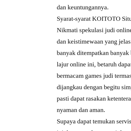
dan keuntungannya.
Syarat-syarat KOITOTO Situ
Nikmati spekulasi judi onli
dan keistimewaan yang jelas
banyak ditempatkan banyak b
lajur online ini, betaruh da
bermacam games judi termas
dijangkau dengan begitu sim
pasti dapat rasakan ketente
nyaman dan aman.
Supaya dapat temukan servi