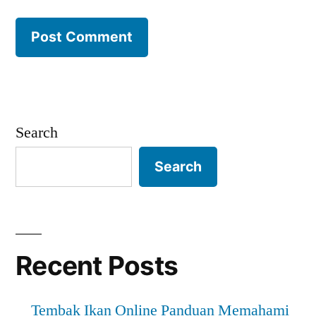
Search
Search
Recent Posts
Tembak Ikan Online Panduan Memahami