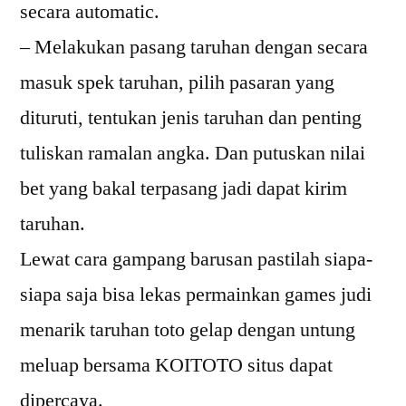
secara automatic.
– Melakukan pasang taruhan dengan secara
masuk spek taruhan, pilih pasaran yang
dituruti, tentukan jenis taruhan dan penting
tuliskan ramalan angka. Dan putuskan nilai
bet yang bakal terpasang jadi dapat kirim
taruhan.
Lewat cara gampang barusan pastilah siapa-
siapa saja bisa lekas permainkan games judi
menarik taruhan toto gelap dengan untung
meluap bersama KOITOTO situs dapat
dipercaya.