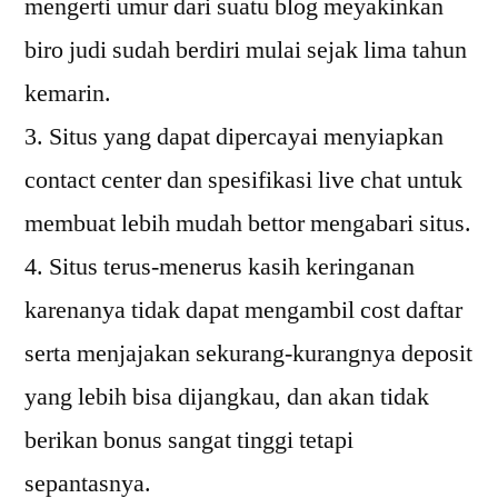
mengerti umur dari suatu blog meyakinkan
biro judi sudah berdiri mulai sejak lima tahun
kemarin.
3. Situs yang dapat dipercayai menyiapkan
contact center dan spesifikasi live chat untuk
membuat lebih mudah bettor mengabari situs.
4. Situs terus-menerus kasih keringanan
karenanya tidak dapat mengambil cost daftar
serta menjajakan sekurang-kurangnya deposit
yang lebih bisa dijangkau, dan akan tidak
berikan bonus sangat tinggi tetapi
sepantasnya.