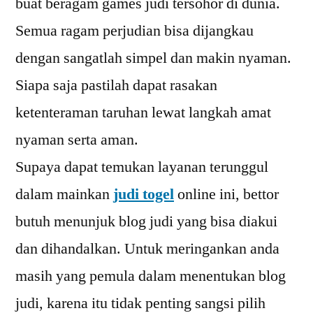
buat beragam games judi tersohor di dunia.
Semua ragam perjudian bisa dijangkau
dengan sangatlah simpel dan makin nyaman.
Siapa saja pastilah dapat rasakan
ketenteraman taruhan lewat langkah amat
nyaman serta aman.
Supaya dapat temukan layanan terunggul
dalam mainkan
judi togel
online ini, bettor
butuh menunjuk blog judi yang bisa diakui
dan dihandalkan. Untuk meringankan anda
masih yang pemula dalam menentukan blog
judi, karena itu tidak penting sangsi pilih