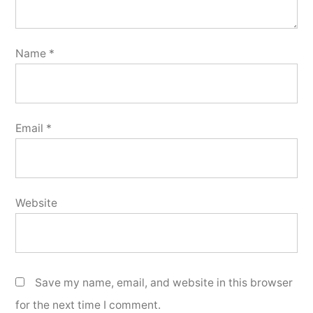
Name
*
Email
*
Website
Save my name, email, and website in this browser
for the next time I comment.