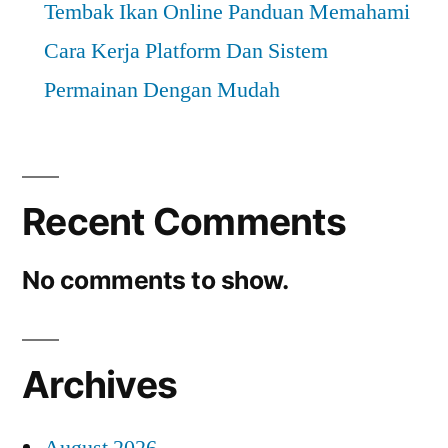
Tembak Ikan Online Panduan Memahami
Cara Kerja Platform Dan Sistem
Permainan Dengan Mudah
Recent Comments
No comments to show.
Archives
August 2026