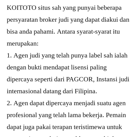
KOITOTO situs sah yang punyai beberapa
persyaratan broker judi yang dapat diakui dan
bisa anda pahami. Antara syarat-syarat itu
merupakan:
1. Agen judi yang telah punya label sah ialah
dengan bukti mendapat lisensi paling
dipercaya seperti dari PAGCOR, Instansi judi
internasional datang dari Filipina.
2. Agen dapat dipercaya menjadi suatu agen
profesional yang telah lama bekerja. Pemain
dapat juga pakai terapan teristimewa untuk