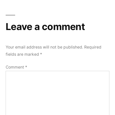
Leave a comment
Your email address will not be published.
Required
fields are marked
*
Comment
*