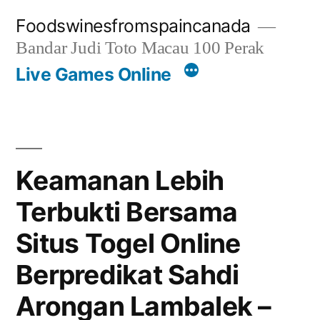
Skip
Foodswinesfromspaincanada
to
Bandar Judi Toto Macau 100 Perak
content
Live Games Online
Keamanan Lebih
Terbukti Bersama
Situs Togel Online
Berpredikat Sahdi
Arongan Lambalek –