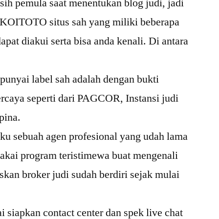
ih pemula saat menentukan blog judi, jadi
k KOITOTO situs sah yang miliki beberapa
dapat diakui serta bisa anda kenali. Di antara
unyai label sah adalah dengan bukti
ercaya seperti dari PAGCOR, Instansi judi
ipina.
aku sebuah agen profesional yang udah lama
pakai program teristimewa buat mengenali
kan broker judi sudah berdiri sejak mulai
i siapkan contact center dan spek live chat