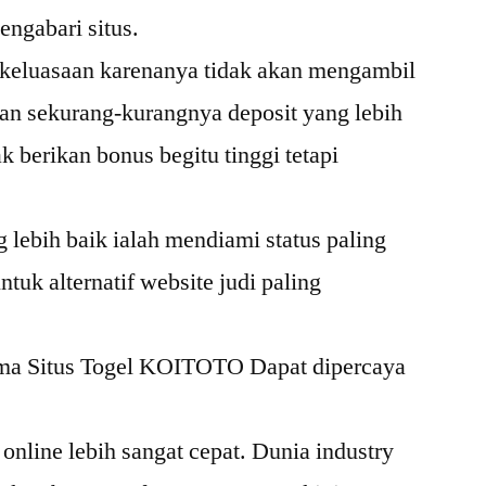
ngabari situs.
h keluasaan karenanya tidak akan mengambil
kan sekurang-kurangnya deposit yang lebih
k berikan bonus begitu tinggi tetapi
g lebih baik ialah mendiami status paling
tuk alternatif website judi paling
a Situs Togel KOITOTO Dapat dipercaya
 online lebih sangat cepat. Dunia industry