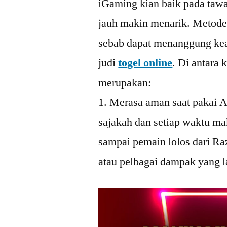
iGaming kian baik pada tawa
jauh makin menarik. Metode 
sebab dapat menanggung ke
judi
togel online
. Di antara
merupakan:
1. Merasa aman saat pakai A
sajakah dan setiap waktu mak
sampai pemain lolos dari Ra
atau pelbagai dampak yang l