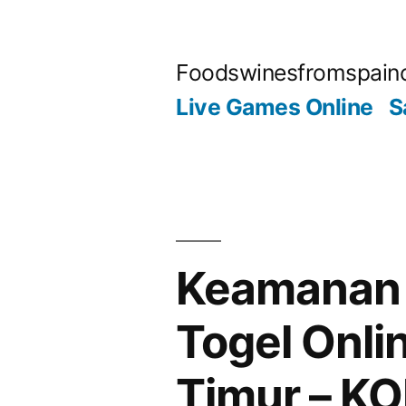
Skip
to
Foodswinesfromspain
content
Live Games Online
S
Keamanan L
Togel Onli
Timur – K