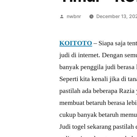
Posted
nwbnr
December 13, 20
by
KOITOTO
– Siapa saja te
judi di internet. Dengan se
banyak penggila judi beras
Seperti kita kenali jika di ta
pastilah ada beberapa Razia
membuat betaruh berasa lebi
cukup banyak betaruh memut
Judi togel sekarang pastilah