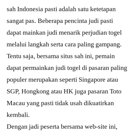
sah Indonesia pasti adalah satu ketetapan
sangat pas. Beberapa pencinta judi pasti
dapat mainkan judi menarik perjudian togel
melalui langkah serta cara paling gampang.
Tentu saja, bersama situs sah ini, pemain
dapat permainkan judi togel di pasaran paling
populer merupakan seperti Singapore atau
SGP, Hongkong atau HK juga pasaran Toto
Macau yang pasti tidak usah dikuatirkan
kembali.
Dengan jadi peserta bersama web-site ini,