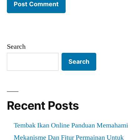
Search
Search
Recent Posts
Tembak Ikan Online Panduan Memahami
Mekanisme Dan Fitur Permainan Untuk