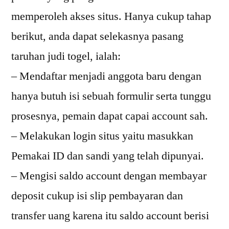
memperoleh akses situs. Hanya cukup tahap
berikut, anda dapat selekasnya pasang
taruhan judi togel, ialah:
– Mendaftar menjadi anggota baru dengan
hanya butuh isi sebuah formulir serta tunggu
prosesnya, pemain dapat capai account sah.
– Melakukan login situs yaitu masukkan
Pemakai ID dan sandi yang telah dipunyai.
– Mengisi saldo account dengan membayar
deposit cukup isi slip pembayaran dan
transfer uang karena itu saldo account berisi