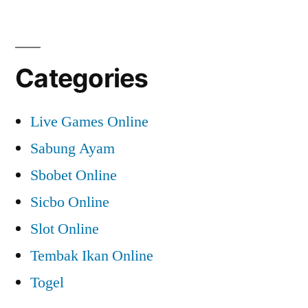
Categories
Live Games Online
Sabung Ayam
Sbobet Online
Sicbo Online
Slot Online
Tembak Ikan Online
Togel