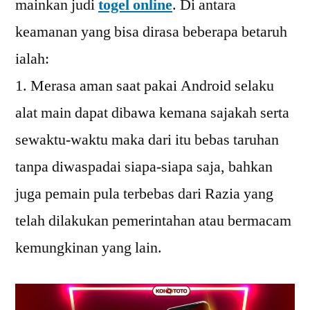
mainkan judi
togel online
. Di antara
keamanan yang bisa dirasa beberapa betaruh
ialah:
1. Merasa aman saat pakai Android selaku
alat main dapat dibawa kemana sajakah serta
sewaktu-waktu maka dari itu bebas taruhan
tanpa diwaspadai siapa-siapa saja, bahkan
juga pemain pula terbebas dari Razia yang
telah dilakukan pemerintahan atau bermacam
kemungkinan yang lain.