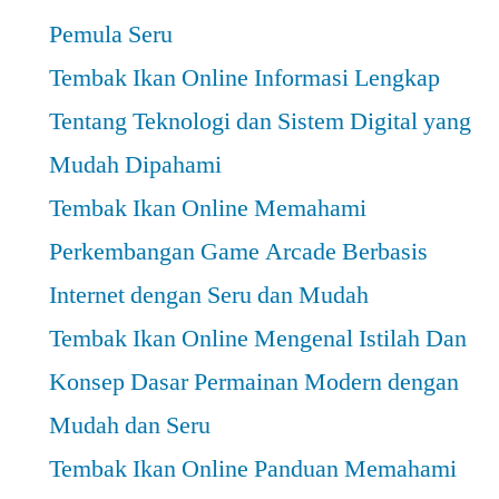
Pemula Seru
Tembak Ikan Online Informasi Lengkap
Tentang Teknologi dan Sistem Digital yang
Mudah Dipahami
Tembak Ikan Online Memahami
Perkembangan Game Arcade Berbasis
Internet dengan Seru dan Mudah
Tembak Ikan Online Mengenal Istilah Dan
Konsep Dasar Permainan Modern dengan
Mudah dan Seru
Tembak Ikan Online Panduan Memahami