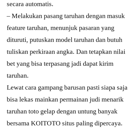
secara automatis.
– Melakukan pasang taruhan dengan masuk
feature taruhan, menunjuk pasaran yang
dituruti, putuskan model taruhan dan butuh
tuliskan perkiraan angka. Dan tetapkan nilai
bet yang bisa terpasang jadi dapat kirim
taruhan.
Lewat cara gampang barusan pasti siapa saja
bisa lekas mainkan permainan judi menarik
taruhan toto gelap dengan untung banyak
bersama KOITOTO situs paling dipercaya.