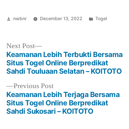
Posted
Posted
nwbnr
December 13, 2022
Togel
by
in
Next
Next Post
post:
Keamanan Lebih Terbukti Bersama
Post
Situs Togel Online Berpredikat
Sahdi Touluaan Selatan – KOITOTO
navigation
Previous
Previous Post
post:
Keamanan Lebih Terjaga Bersama
Situs Togel Online Berpredikat
Sahdi Sukosari – KOITOTO