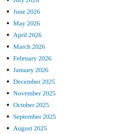
June 2026
May 2026
April 2026
March 2026
February 2026
January 2026
December 2025
November 2025
October 2025
September 2025
August 2025