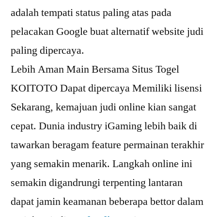
adalah tempati status paling atas pada
pelacakan Google buat alternatif website judi
paling dipercaya.
Lebih Aman Main Bersama Situs Togel
KOITOTO Dapat dipercaya Memiliki lisensi
Sekarang, kemajuan judi online kian sangat
cepat. Dunia industry iGaming lebih baik di
tawarkan beragam feature permainan terakhir
yang semakin menarik. Langkah online ini
semakin digandrungi terpenting lantaran
dapat jamin keamanan beberapa bettor dalam