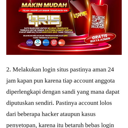
2. Melakukan login situs pastinya aman 24
jam kapan pun karena tiap account anggota
diperlengkapi dengan sandi yang mana dapat
diputuskan sendiri. Pastinya account lolos
dari beberapa hacker ataupun kasus
penyetopan, karena itu betaruh bebas login