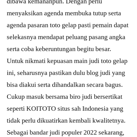
dibawa kemananpun. Dengan perlu
menyaksikan agenda membuka tutup serta
agenda pasaran toto gelap pasti pemain dapat
selekasnya mendapat peluang pasang angka
serta coba keberuntungan begitu besar.
Untuk nikmati kepuasan main judi toto gelap
ini, seharusnya pastikan dulu blog judi yang
bisa diakui serta dihandalkan secara bagus.
Cukup masuk bersama biro judi bersertikat
seperti KOITOTO situs sah Indonesia yang
tidak perlu dikuatirkan kembali kwalitetnya.
Sebagai bandar judi populer 2022 sekarang,