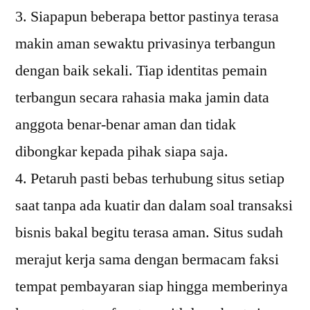
3. Siapapun beberapa bettor pastinya terasa
makin aman sewaktu privasinya terbangun
dengan baik sekali. Tiap identitas pemain
terbangun secara rahasia maka jamin data
anggota benar-benar aman dan tidak
dibongkar kepada pihak siapa saja.
4. Petaruh pasti bebas terhubung situs setiap
saat tanpa ada kuatir dan dalam soal transaksi
bisnis bakal begitu terasa aman. Situs sudah
merajut kerja sama dengan bermacam faksi
tempat pembayaran siap hingga memberinya