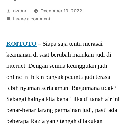
Posted
nwbnr
December 13, 2022
by
on
Leave a comment
Keamanan
Lebih
KOITOTO
– Siapa saja tentu merasai
Terbukti
Bersama
keamanan di saat berubah mainkan judi di
Situs
internet. Dengan semua keunggulan judi
Togel
Online
online ini bikin banyak pecinta judi terasa
Berpredikat
lebih nyaman serta aman. Bagaimana tidak?
Sahdi
Sebagai halnya kita kenali jika di tanah air ini
Air
Upas
benar-benar larang permainan judi, pasti ada
–
beberapa Razia yang tengah dilakukan
KOITOTO