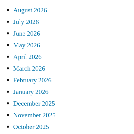
August 2026
July 2026
June 2026
May 2026
April 2026
March 2026
February 2026
January 2026
December 2025
November 2025
October 2025