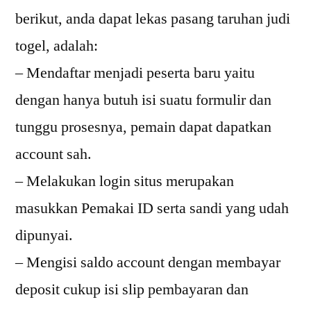
berikut, anda dapat lekas pasang taruhan judi
togel, adalah:
– Mendaftar menjadi peserta baru yaitu
dengan hanya butuh isi suatu formulir dan
tunggu prosesnya, pemain dapat dapatkan
account sah.
– Melakukan login situs merupakan
masukkan Pemakai ID serta sandi yang udah
dipunyai.
– Mengisi saldo account dengan membayar
deposit cukup isi slip pembayaran dan