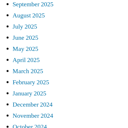
September 2025
August 2025
July 2025
June 2025
May 2025
April 2025
March 2025
February 2025
January 2025
December 2024
November 2024
October 2024