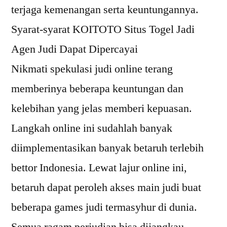
terjaga kemenangan serta keuntungannya.
Syarat-syarat KOITOTO Situs Togel Jadi
Agen Judi Dapat Dipercayai
Nikmati spekulasi judi online terang
memberinya beberapa keuntungan dan
kelebihan yang jelas memberi kepuasan.
Langkah online ini sudahlah banyak
diimplementasikan banyak betaruh terlebih
bettor Indonesia. Lewat lajur online ini,
betaruh dapat peroleh akses main judi buat
beberapa games judi termasyhur di dunia.
Semua ragam perjudian bisa dijangkau