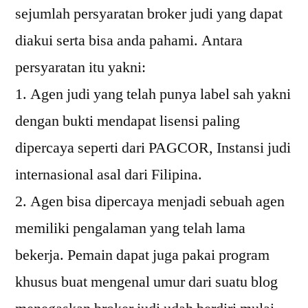
sejumlah persyaratan broker judi yang dapat
diakui serta bisa anda pahami. Antara
persyaratan itu yakni:
1. Agen judi yang telah punya label sah yakni
dengan bukti mendapat lisensi paling
dipercaya seperti dari PAGCOR, Instansi judi
internasional asal dari Filipina.
2. Agen bisa dipercaya menjadi sebuah agen
memiliki pengalaman yang telah lama
bekerja. Pemain dapat juga pakai program
khusus buat mengenal umur dari suatu blog