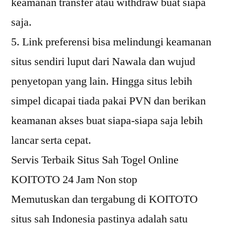
keamanan transfer atau withdraw buat siapa
saja.
5. Link preferensi bisa melindungi keamanan
situs sendiri luput dari Nawala dan wujud
penyetopan yang lain. Hingga situs lebih
simpel dicapai tiada pakai PVN dan berikan
keamanan akses buat siapa-siapa saja lebih
lancar serta cepat.
Servis Terbaik Situs Sah Togel Online
KOITOTO 24 Jam Non stop
Memutuskan dan tergabung di KOITOTO
situs sah Indonesia pastinya adalah satu