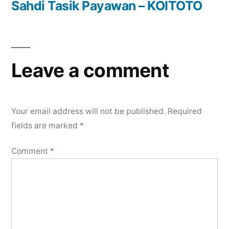
Sahdi Tasik Payawan – KOITOTO
Leave a comment
Your email address will not be published.
Required
fields are marked
*
Comment
*