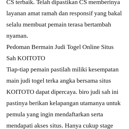
CS terbaik. Telah dipastikan CS memberinya
layanan amat ramah dan responsif yang bakal
selalu membuat pemain terasa bertambah
nyaman.
Pedoman Bermain Judi Togel Online Situs
Sah KOITOTO
Tiap-tiap pemain pastilah miliki kesempatan
main judi togel terka angka bersama situs
KOITOTO dapat dipercaya. biro judi sah ini
pastinya berikan kelapangan utamanya untuk
pemula yang ingin mendaftarkan serta
mendapati akses situs. Hanya cukup stage