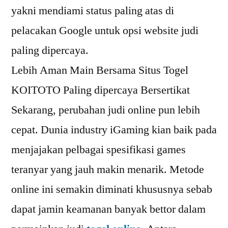
yakni mendiami status paling atas di
pelacakan Google untuk opsi website judi
paling dipercaya.
Lebih Aman Main Bersama Situs Togel
KOITOTO Paling dipercaya Bersertikat
Sekarang, perubahan judi online pun lebih
cepat. Dunia industry iGaming kian baik pada
menjajakan pelbagai spesifikasi games
teranyar yang jauh makin menarik. Metode
online ini semakin diminati khususnya sebab
dapat jamin keamanan banyak bettor dalam