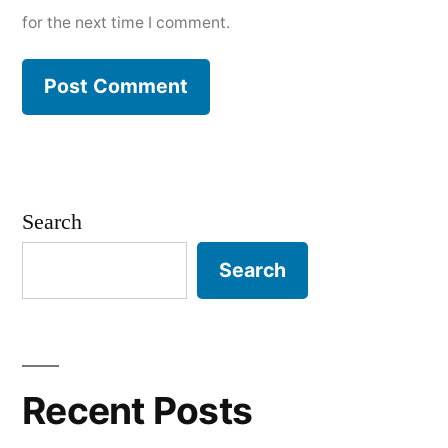
for the next time I comment.
Search
Search
Recent Posts