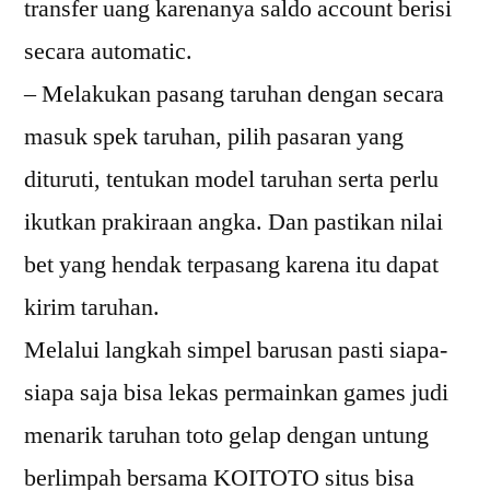
transfer uang karenanya saldo account berisi
secara automatic.
– Melakukan pasang taruhan dengan secara
masuk spek taruhan, pilih pasaran yang
dituruti, tentukan model taruhan serta perlu
ikutkan prakiraan angka. Dan pastikan nilai
bet yang hendak terpasang karena itu dapat
kirim taruhan.
Melalui langkah simpel barusan pasti siapa-
siapa saja bisa lekas permainkan games judi
menarik taruhan toto gelap dengan untung
berlimpah bersama KOITOTO situs bisa