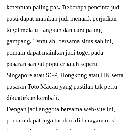
ketentuan paling pas. Beberapa pencinta judi
pasti dapat mainkan judi menarik perjudian
togel melalui langkah dan cara paling
gampang. Tentulah, bersama situs sah ini,
pemain dapat mainkan judi togel pada
pasaran sangat populer ialah seperti
Singapore atau SGP, Hongkong atau HK serta
pasaran Toto Macau yang pastilah tak perlu
dikuatirkan kembali.
Dengan jadi anggota bersama web-site ini,
pemain dapat juga taruhan di beragam opsi