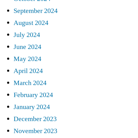
September 2024
August 2024
July 2024
June 2024
May 2024
April 2024
March 2024
February 2024
January 2024
December 2023
November 2023