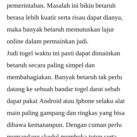
pemerintahan. Masalah ini bikin betaruh
berasa lebih kuatir serta risau dapat dianya,
maka banyak betaruh memutuskan lajur
online dalam permainkan judi.
Judi togel waktu ini pasti dapat dimainkan
betaruh secara paling simpel dan
membahagiakan. Banyak betaruh tak perlu
datang ke sebuah bandar togel darat sebab
dapat pakai Android atau Iphone selaku alat
main paling gampang dan ringkas yang bisa
dibawa kemananpun. Dengan cuman perlu
memandang skedul membuka tutup serta