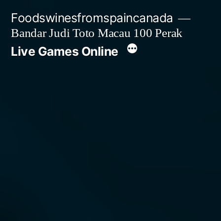
Skip
Foodswinesfromspaincanada
to
Bandar Judi Toto Macau 100 Perak
content
Live Games Online