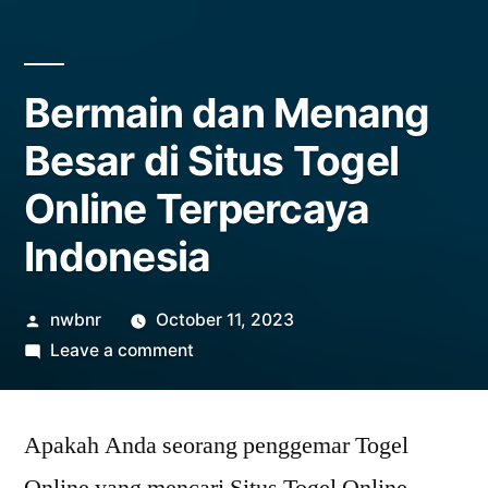
Bermain dan Menang
Besar di Situs Togel
Online Terpercaya
Indonesia
Posted
nwbnr
October 11, 2023
by
on
Leave a comment
Bermain
dan
Apakah Anda seorang penggemar Togel
Menang
Besar