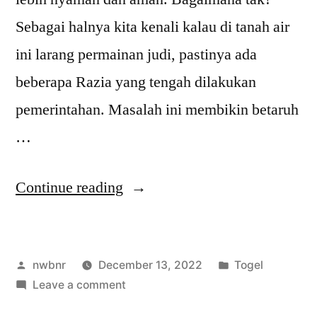
Sebagai halnya kita kenali kalau di tanah air
ini larang permainan judi, pastinya ada
beberapa Razia yang tengah dilakukan
pemerintahan. Masalah ini membikin betaruh
…
“Keamanan
Continue reading
Lebih
Terjaga
Posted
Posted
nwbnr
December 13, 2022
Togel
Bersama
by
on
in
Leave a comment
Situs
Keamanan