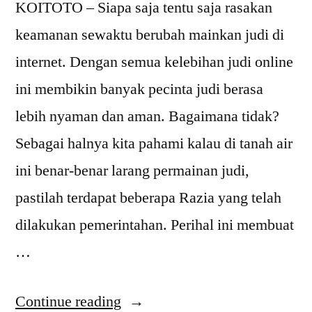
KOITOTO – Siapa saja tentu saja rasakan
keamanan sewaktu berubah mainkan judi di
internet. Dengan semua kelebihan judi online
ini membikin banyak pecinta judi berasa
lebih nyaman dan aman. Bagaimana tidak?
Sebagai halnya kita pahami kalau di tanah air
ini benar-benar larang permainan judi,
pastilah terdapat beberapa Razia yang telah
dilakukan pemerintahan. Perihal ini membuat
…
“Keamanan
Continue reading