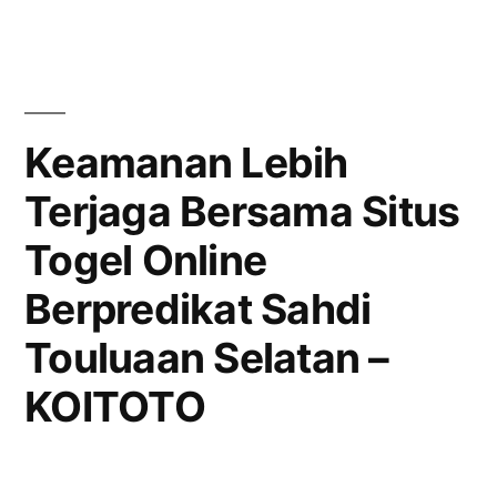
Togel
Lebih
Terjaga
Online
Bersama
Berpredikat
Situs
Togel
Sahdi
Keamanan Lebih
Online
Silih
Terjaga Bersama Situs
Berpredikat
Nara
Sahdi
Togel Online
Silih
–
Nara
Berpredikat Sahdi
KOITOTO”
–
Touluaan Selatan –
KOITOTO
KOITOTO