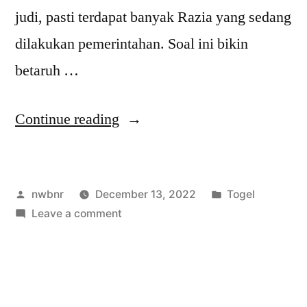
judi, pasti terdapat banyak Razia yang sedang
dilakukan pemerintahan. Soal ini bikin
betaruh …
“Keamanan
Continue reading
Lebih
Terjaga
Posted
Posted
nwbnr
December 13, 2022
Togel
Bersama
by
on
in
Leave a comment
Situs
Keamanan
Togel
Lebih
Terjaga
Online
Bersama
Berpredikat