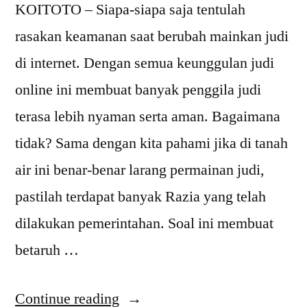
KOITOTO – Siapa-siapa saja tentulah
rasakan keamanan saat berubah mainkan judi
di internet. Dengan semua keunggulan judi
online ini membuat banyak penggila judi
terasa lebih nyaman serta aman. Bagaimana
tidak? Sama dengan kita pahami jika di tanah
air ini benar-benar larang permainan judi,
pastilah terdapat banyak Razia yang telah
dilakukan pemerintahan. Soal ini membuat
betaruh …
“Keamanan
Continue reading