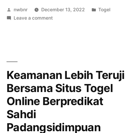
Posted
Posted
nwbnr
December 13, 2022
Togel
Bersama
by
on
in
Leave a comment
Situs
Keamanan
Togel
Lebih
Terjaga
Online
Bersama
Berpredikat
Situs
Togel
Sahdi
Keamanan Lebih Teruji
Online
Bogorejo
Bersama Situs Togel
Berpredikat
–
Sahdi
Online Berpredikat
Bogorejo
KOITOTO”
–
Sahdi
KOITOTO
Padangsidimpuan