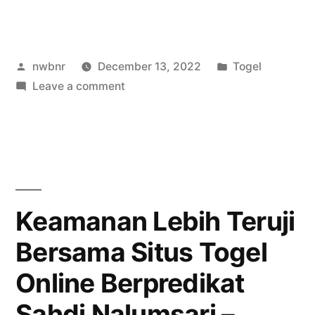
Lebih
Teruji
Posted
Posted
nwbnr
December 13, 2022
Togel
Bersama
by
on
in
Leave a comment
Situs
Keamanan
Togel
Lebih
Teruji
Online
Bersama
Berpredikat
Situs
Togel
Sahdi
Keamanan Lebih Teruji
Online
Daha
Bersama Situs Togel
Berpredikat
Barat
Sahdi
Online Berpredikat
Daha
–
Barat
Sahdi Nalumsari –