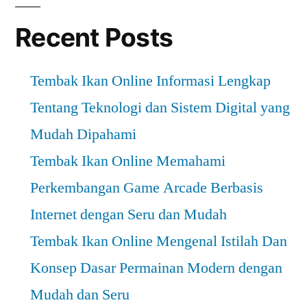
KOITOTO”
–
KOITOTO
Recent Posts
Tembak Ikan Online Informasi Lengkap
Tentang Teknologi dan Sistem Digital yang
Mudah Dipahami
Tembak Ikan Online Memahami
Perkembangan Game Arcade Berbasis
Internet dengan Seru dan Mudah
Tembak Ikan Online Mengenal Istilah Dan
Konsep Dasar Permainan Modern dengan
Mudah dan Seru