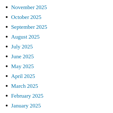
November 2025
October 2025
September 2025
August 2025
July 2025
June 2025
May 2025
April 2025
March 2025
February 2025
January 2025