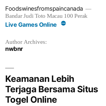
Skip
Foodswinesfromspaincanada
to
Bandar Judi Toto Macau 100 Perak
content
Live Games Online
Author Archives:
nwbnr
Keamanan Lebih
Terjaga Bersama Situs
Togel Online