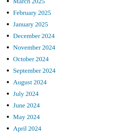
March 2025
February 2025
January 2025
December 2024
November 2024
October 2024
September 2024
August 2024
July 2024
June 2024
May 2024
April 2024