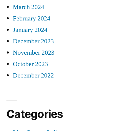
March 2024
February 2024
January 2024
December 2023
November 2023
October 2023
December 2022
Categories