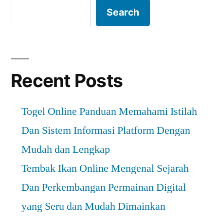
Search
Online
Terbaik
Recent Posts
Togel Online Panduan Memahami Istilah
Dan Sistem Informasi Platform Dengan
Mudah dan Lengkap
Tembak Ikan Online Mengenal Sejarah
Dan Perkembangan Permainan Digital
yang Seru dan Mudah Dimainkan