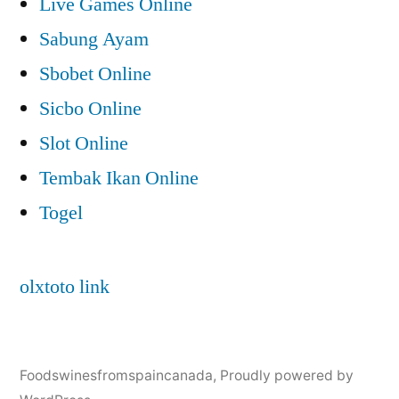
Live Games Online
Sabung Ayam
Sbobet Online
Sicbo Online
Slot Online
Tembak Ikan Online
Togel
olxtoto link
Foodswinesfromspaincanada
,
Proudly powered by