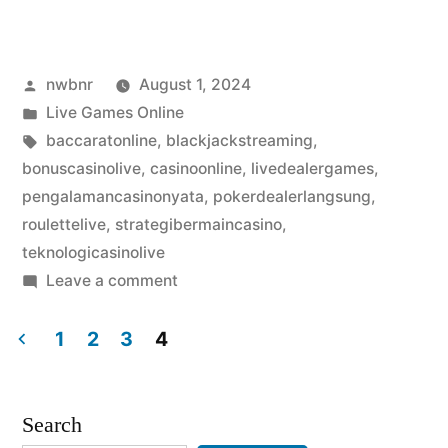
Judi
Games
Posted
nwbnr
August 1, 2024
Indonesia
by
Posted
Live Games Online
–
in
Tags:
baccaratonline
,
blackjackstreaming
,
Kasino
bonuscasinolive
,
casinoonline
,
livedealergames
,
pengalamancasinonyata
,
pokerdealerlangsung
,
Online
roulettelive
,
strategibermaincasino
,
Terbaik”
teknologicasinolive
on
Leave a comment
Live
Judi
1
2
3
4
Games
Posts
Indonesia
pagination
–
Search
Kasino