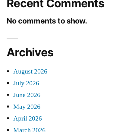
Recent Comments
No comments to show.
Archives
August 2026
July 2026
June 2026
May 2026
April 2026
March 2026