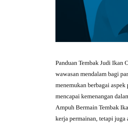
Panduan Tembak Judi Ikan O
wawasan mendalam bagi para
menemukan berbagai aspek p
mencapai kemenangan dalam
Ampuh Bermain Tembak Ikan
kerja permainan, tetapi ju