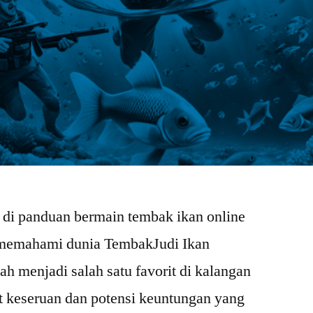
di panduan bermain tembak ikan online
memahami dunia TembakJudi Ikan
lah menjadi salah satu favorit di kalangan
t keseruan dan potensi keuntungan yang