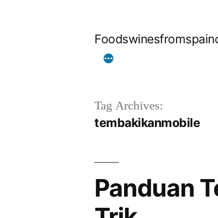
Skip
to
Foodswinesfromspain
content
Tag Archives:
tembakikanmobile
Panduan Te
Trik