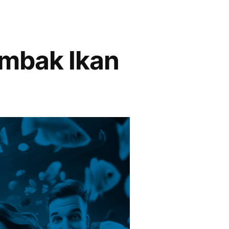
embak Ikan