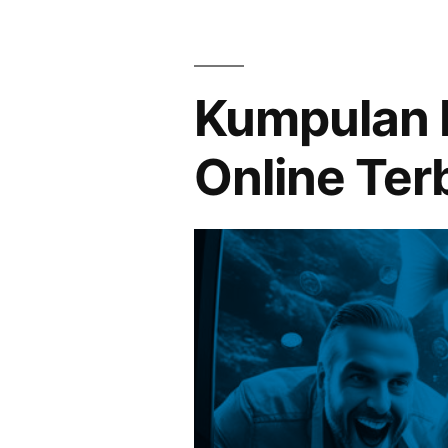
TembakJudi
Ikan
Terpopuler
Kumpulan D
Online Ter