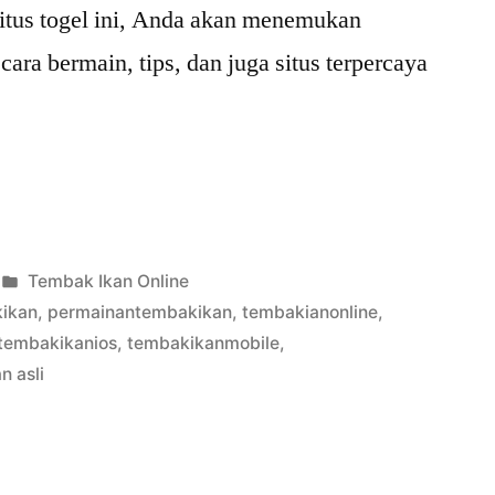
 situs togel ini, Anda akan menemukan
ara bermain, tips, dan juga situs terpercaya
i
Posted
Tembak Ikan Online
in
ikan
,
permainantembakikan
,
tembakianonline
,
tembakikanios
,
tembakikanmobile
,
”
n asli