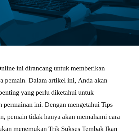
nline ini dirancang untuk memberikan
 pemain. Dalam artikel ini, Anda akan
enting yang perlu diketahui untuk
 permainan ini. Dengan mengetahui Tips
, pemain tidak hanya akan memahami cara
ga akan menemukan Trik Sukses Tembak Ikan