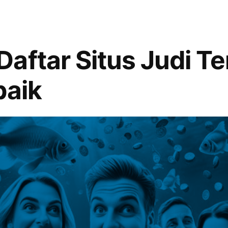
aftar Situs Judi T
baik