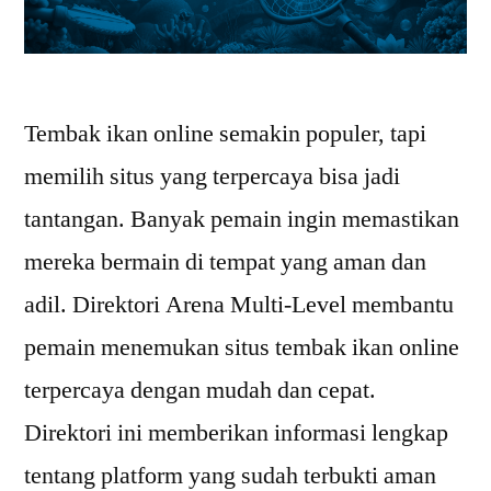
Tembak ikan online semakin populer, tapi
memilih situs yang terpercaya bisa jadi
tantangan. Banyak pemain ingin memastikan
mereka bermain di tempat yang aman dan
adil. Direktori Arena Multi-Level membantu
pemain menemukan situs tembak ikan online
terpercaya dengan mudah dan cepat.
Direktori ini memberikan informasi lengkap
tentang platform yang sudah terbukti aman