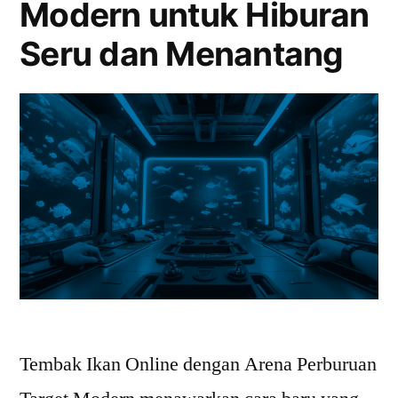
Modern untuk Hiburan
Seru dan Menantang
Tembak Ikan Online dengan Arena Perburuan