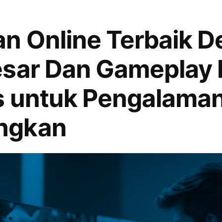
n Online Terbaik 
esar Dan Gameplay
n
s untuk Pengalaman
ngkan