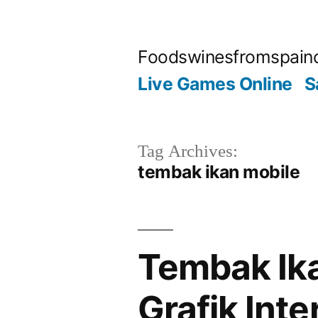
Skip
to
Foodswinesfromspain
content
Live Games Online
S
Tag Archives:
tembak ikan mobile
Tembak Ik
Grafik Int