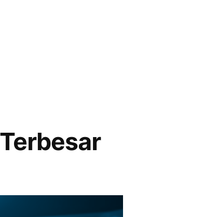
Terbesar