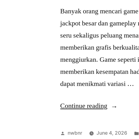
Banyak orang mencari game
jackpot besar dan gameplay
seru sekaligus peluang mena
memberikan grafis berkualit
menggiurkan. Game seperti i
memberikan kesempatan hadi
dapat menikmati variasi …
“Tembak
Continue reading
Ikan
Online
Posted
nwbnr
June 4, 2026