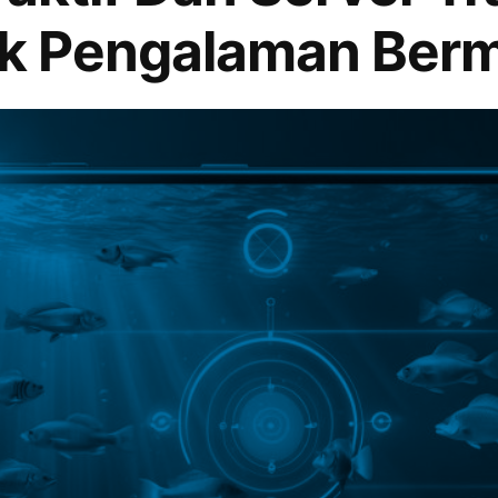
uk Pengalaman Berm