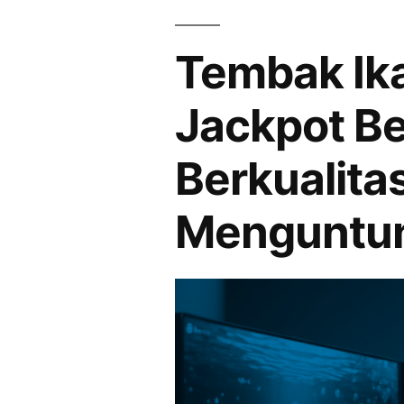
Dengan
Transparan
Grafik
Tembak Ika
Stabil
Interaktif
Dan
untuk
Jackpot B
Server
Pengalama
Transparan
Berkualita
Bermain
Stabil
untuk
Seru”
Menguntu
Pengalaman
Bermain
Seru