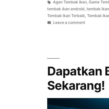
Terbaik
by
Tags:
Agen Tembak Ikan
,
Game Temb
tembak ikan android
,
tembak ikan
Dengan
Tembak Ikan Terbaik
,
Tembak Ikan
Jackpot
on
Leave a comment
Tembak
Besar
Ikan
Dan
Online
Gameplay
Terbaik
Dengan
Modern
Jackpot
Dapatkan 
Berkualitas
Besar
Dan
untuk
Sekarang!
Gameplay
Pengalama
Modern
Seru
Berkualitas
untuk
dan