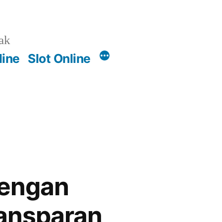
ak
line
Slot Online
Dengan
ransparan