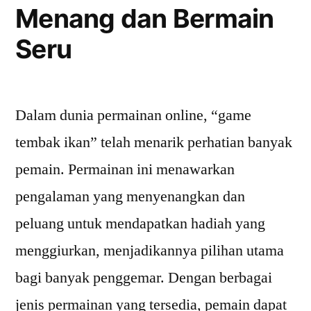
Menang dan Bermain
Seru
Dalam dunia permainan online, “game
tembak ikan” telah menarik perhatian banyak
pemain. Permainan ini menawarkan
pengalaman yang menyenangkan dan
peluang untuk mendapatkan hadiah yang
menggiurkan, menjadikannya pilihan utama
bagi banyak penggemar. Dengan berbagai
jenis permainan yang tersedia, pemain dapat