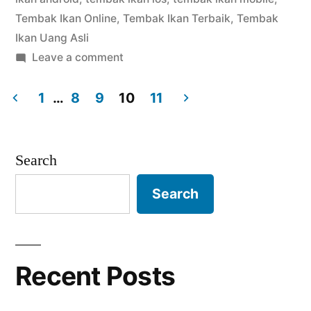
di
Tembak Ikan Online
,
Tembak Ikan Terbaik
,
Tembak
Indonesia”
Ikan Uang Asli
on
Leave a comment
Game
Judi
1
…
8
9
10
11
Tembak
Posts
Ikan
pagination
Online
Search
Terbaik
Search
di
Indonesia
Recent Posts