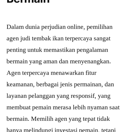
Dalam dunia perjudian online, pemilihan
agen judi tembak ikan terpercaya sangat
penting untuk memastikan pengalaman
bermain yang aman dan menyenangkan.
Agen terpercaya menawarkan fitur
keamanan, berbagai jenis permainan, dan
layanan pelanggan yang responsif, yang
membuat pemain merasa lebih nyaman saat
bermain. Memilih agen yang tepat tidak
hanya melindungi investasi pemain, tetapi