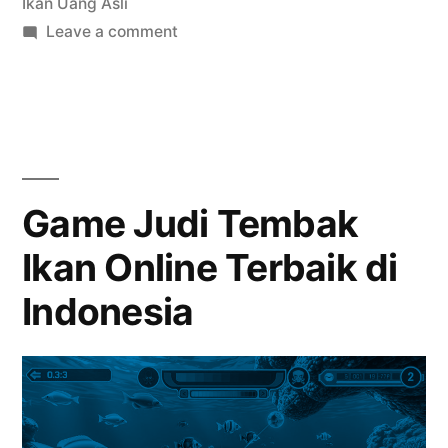
Ikan Uang Asli
on
Leave a comment
Situs
Judi
Tembak
Ikan
Resmi
Indonesia
Game Judi Tembak
Terpercaya
Ikan Online Terbaik di
Indonesia