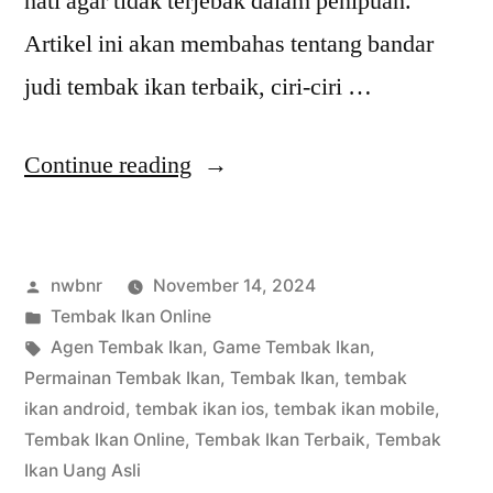
hati agar tidak terjebak dalam penipuan.
Artikel ini akan membahas tentang bandar
judi tembak ikan terbaik, ciri-ciri …
“Agen
Continue reading
Judi
Tembak
Posted
nwbnr
November 14, 2024
Ikan
by
Posted
Tembak Ikan Online
Terpercaya
in
Tags:
Agen Tembak Ikan
,
Game Tembak Ikan
,
di
Permainan Tembak Ikan
,
Tembak Ikan
,
tembak
ikan android
,
tembak ikan ios
,
tembak ikan mobile
,
Indonesia”
Tembak Ikan Online
,
Tembak Ikan Terbaik
,
Tembak
Ikan Uang Asli