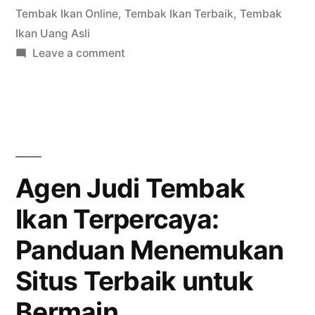
untuk
Tembak Ikan Online
,
Tembak Ikan Terbaik
,
Tembak
Menang
Ikan Uang Asli
on
Leave a comment
dan
Game
Bermain
Tembak
Seru”
Ikan
Online
Terbaik:
Panduan
Agen Judi Tembak
untuk
Ikan Terpercaya:
Menang
dan
Panduan Menemukan
Bermain
Seru
Situs Terbaik untuk
Bermain