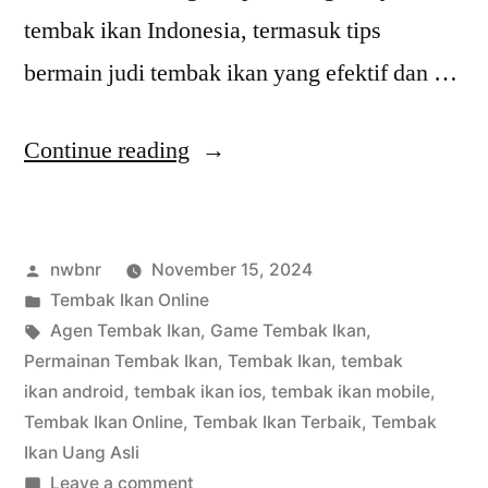
tembak ikan Indonesia, termasuk tips
bermain judi tembak ikan yang efektif dan …
“Cara
Continue reading
Main
Judi
Posted
nwbnr
November 15, 2024
Tembak
by
Posted
Tembak Ikan Online
Ikan
in
Tags:
Agen Tembak Ikan
,
Game Tembak Ikan
,
Online
Permainan Tembak Ikan
,
Tembak Ikan
,
tembak
ikan android
,
tembak ikan ios
,
tembak ikan mobile
,
Aman
Tembak Ikan Online
,
Tembak Ikan Terbaik
,
Tembak
di
Ikan Uang Asli
on
Leave a comment