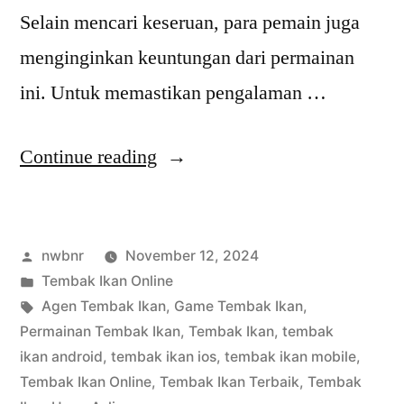
Selain mencari keseruan, para pemain juga
menginginkan keuntungan dari permainan
ini. Untuk memastikan pengalaman …
“Situs
Continue reading
Judi
Tembak
Posted
nwbnr
November 12, 2024
Ikan
by
Posted
Tembak Ikan Online
Resmi
in
Tags:
Agen Tembak Ikan
,
Game Tembak Ikan
,
Indonesia
Permainan Tembak Ikan
,
Tembak Ikan
,
tembak
ikan android
,
tembak ikan ios
,
tembak ikan mobile
,
Terpercaya”
Tembak Ikan Online
,
Tembak Ikan Terbaik
,
Tembak