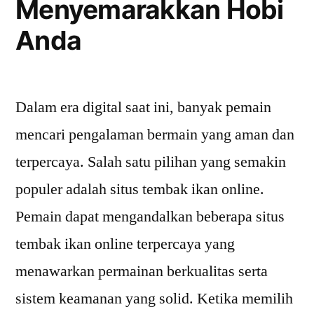
Menyemarakkan Hobi
Anda
Dalam era digital saat ini, banyak pemain
mencari pengalaman bermain yang aman dan
terpercaya. Salah satu pilihan yang semakin
populer adalah situs tembak ikan online.
Pemain dapat mengandalkan beberapa situs
tembak ikan online terpercaya yang
menawarkan permainan berkualitas serta
sistem keamanan yang solid. Ketika memilih