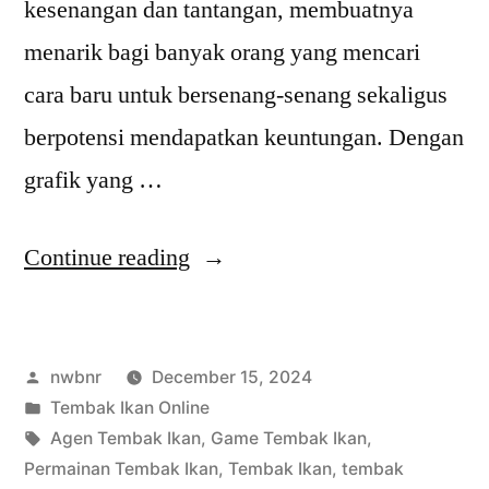
kesenangan dan tantangan, membuatnya
menarik bagi banyak orang yang mencari
cara baru untuk bersenang-senang sekaligus
berpotensi mendapatkan keuntungan. Dengan
grafik yang …
“Mainkan
Continue reading
Judi
Tembak
Posted
nwbnr
December 15, 2024
Ikan:
by
Posted
Tembak Ikan Online
Panduan
in
Tags:
Agen Tembak Ikan
,
Game Tembak Ikan
,
Lengkap
Permainan Tembak Ikan
,
Tembak Ikan
,
tembak