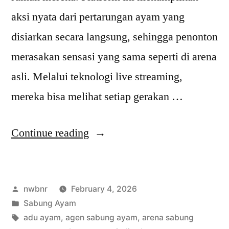
aksi nyata dari pertarungan ayam yang
disiarkan secara langsung, sehingga penonton
merasakan sensasi yang sama seperti di arena
asli. Melalui teknologi live streaming,
mereka bisa melihat setiap gerakan …
“Sabung
Continue reading
Ayam
Online
Posted
nwbnr
February 4, 2026
Berbasis
by
Posted
Sabung Ayam
Live
in
Tags:
adu ayam
,
agen sabung ayam
,
arena sabung