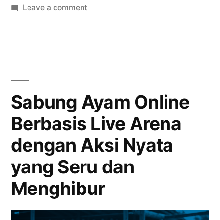
on
Leave a comment
untuk
Sabung
Hiburan
Ayam
Seru”
dengan
Pertarungan
Jago
Menarik
Sabung Ayam Online
dan
Berbasis Live Arena
Kompetitif
untuk
dengan Aksi Nyata
Hiburan
Seru
yang Seru dan
Menghibur