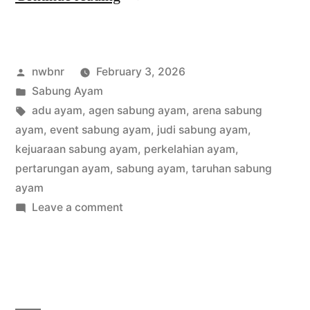
Sabung
Ayam
Posted
nwbnr
February 3, 2026
Online
by
Posted
Sabung Ayam
dengan
in
Tags:
adu ayam
,
agen sabung ayam
,
arena sabung
Streaming
ayam
,
event sabung ayam
,
judi sabung ayam
,
kejuaraan sabung ayam
,
perkelahian ayam
,
Jernih
pertarungan ayam
,
sabung ayam
,
taruhan sabung
&
ayam
on
Leave a comment
Minim
Situs
Delay
Sabung
untuk
Ayam
Online
Pengalaman
dengan