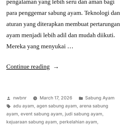
pengalaman yang lebih seru dan aman bagi
para penggemar sabung ayam. Teknologi dan
aturan yang diterapkan membuat pertarungan
ayam menjadi lebih adil dan mudah diikuti.
Mereka yang menyukai …
“Sabung
Continue reading
Ayam
Favorit
Posted
Posted
nwbnr
March 17, 2026
Sabung Ayam
dengan
by
Tags:
in
adu ayam
,
agen sabung ayam
,
arena sabung
Arena
ayam
,
event sabung ayam
,
judi sabung ayam
,
Laga
kejuaraan sabung ayam
,
perkelahian ayam
,