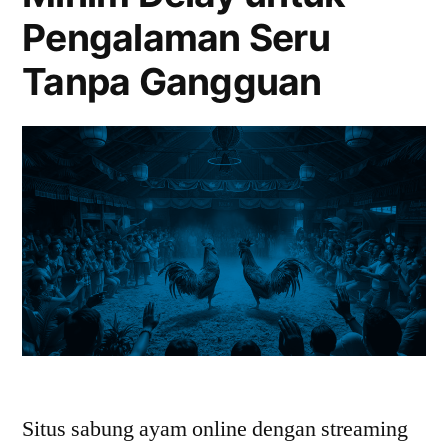
dan
Pengalaman Seru
Menghibur
Tanpa Gangguan
Situs sabung ayam online dengan streaming