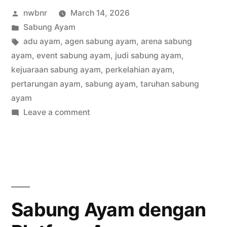
Posted
nwbnr
March 14, 2026
Duel
by
Posted
Sabung Ayam
Jago
in
Tags:
adu ayam
,
agen sabung ayam
,
arena sabung
Paling
ayam
,
event sabung ayam
,
judi sabung ayam
,
kejuaraan sabung ayam
,
perkelahian ayam
,
Populer:
pertarungan ayam
,
sabung ayam
,
taruhan sabung
Panduan
ayam
on
Leave a comment
Seru
Sabung
dan
Ayam
Tips
dengan
Duel
Ampuh”
Jago
Paling
Sabung Ayam dengan
Populer:
Panduan