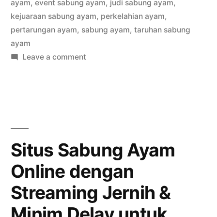
Arena
ayam
,
event sabung ayam
,
judi sabung ayam
,
kejuaraan sabung ayam
,
perkelahian ayam
,
dengan
pertarungan ayam
,
sabung ayam
,
taruhan sabung
Aksi
ayam
on
Leave a comment
Nyata
Sabung
yang
Ayam
Seru
Online
Berbasis
dan
Live
Menghibur”
Arena
Situs Sabung Ayam
dengan
Online dengan
Aksi
Nyata
Streaming Jernih &
yang
Seru
Minim Delay untuk