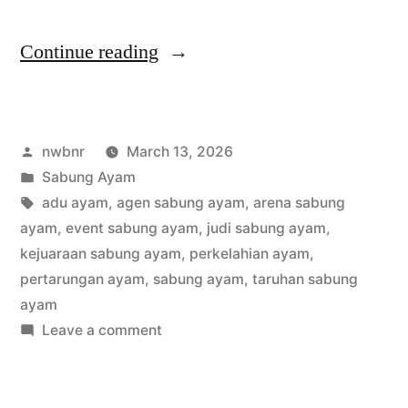
“Sabung
Continue reading
Ayam
dengan
Posted
nwbnr
March 13, 2026
Platform
by
Posted
Sabung Ayam
Arena
in
Tags:
adu ayam
,
agen sabung ayam
,
arena sabung
Pertarungan
ayam
,
event sabung ayam
,
judi sabung ayam
,
kejuaraan sabung ayam
,
perkelahian ayam
,
Stabil
pertarungan ayam
,
sabung ayam
,
taruhan sabung
untuk
ayam
on
Leave a comment
Pengalaman
Sabung
Seru
Ayam
dan
dengan