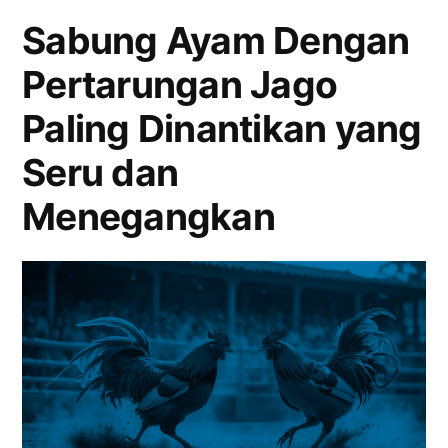
HD
Sabung Ayam Dengan
Pengalaman
Dan
Pertarungan Jago
Taruhan
Maksimal”
Real
Paling Dinantikan yang
Time
Presisi
Seru dan
Untuk
Menegangkan
Pengalaman
Maksimal