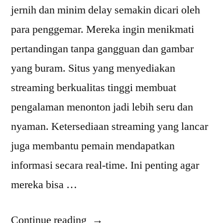
jernih dan minim delay semakin dicari oleh
para penggemar. Mereka ingin menikmati
pertandingan tanpa gangguan dan gambar
yang buram. Situs yang menyediakan
streaming berkualitas tinggi membuat
pengalaman menonton jadi lebih seru dan
nyaman. Ketersediaan streaming yang lancar
juga membantu pemain mendapatkan
informasi secara real-time. Ini penting agar
mereka bisa …
“Situs
Continue reading