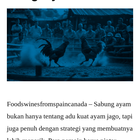
Foodswinesfromspaincanada – Sabung ayam
bukan hanya tentang adu kuat ayam jago, tapi
juga penuh dengan strategi yang membuatnya