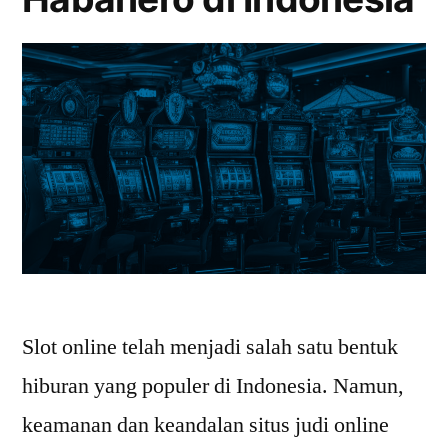
Slot online telah menjadi salah satu bentuk
hiburan yang populer di Indonesia. Namun,
keamanan dan keandalan situs judi online