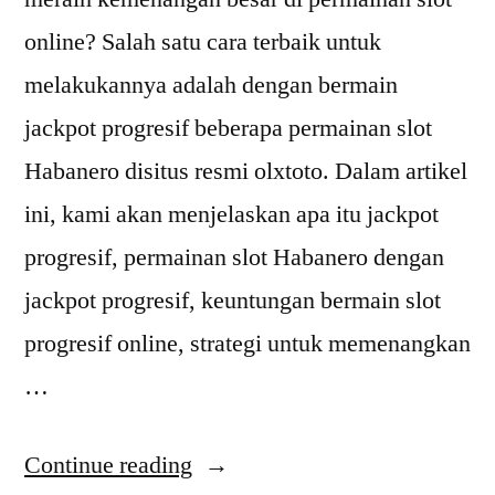
online? Salah satu cara terbaik untuk
melakukannya adalah dengan bermain
jackpot progresif beberapa permainan slot
Habanero disitus resmi olxtoto. Dalam artikel
ini, kami akan menjelaskan apa itu jackpot
progresif, permainan slot Habanero dengan
jackpot progresif, keuntungan bermain slot
progresif online, strategi untuk memenangkan
…
“Raih
Continue reading