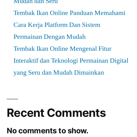
Mudah dan Seru
Tembak Ikan Online Panduan Memahami
Cara Kerja Platform Dan Sistem
Permainan Dengan Mudah
Tembak Ikan Online Mengenal Fitur
Interaktif dan Teknologi Permainan Digital
yang Seru dan Mudah Dimainkan
Recent Comments
No comments to show.