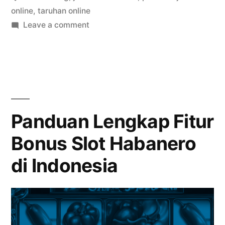
Habanero
online
,
taruhan online
untuk
on
Leave a comment
Telusuri
Pengalaman
Kemudahan
Bermain
Akses
Slot
Terbaik”
Habanero
untuk
Panduan Lengkap Fitur
Pengalaman
Bonus Slot Habanero
Bermain
Terbaik
di Indonesia