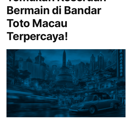
Bermain di Bandar
Toto Macau
Terpercaya!