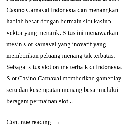
Casino Carnaval Indonesia dan menangkan
hadiah besar dengan bermain slot kasino
vektor yang menarik. Situs ini menawarkan
mesin slot karnaval yang inovatif yang
memberikan peluang menang tak terbatas.
Sebagai situs slot online terbaik di Indonesia,
Slot Casino Carnaval memberikan gameplay
seru dan kesempatan menang besar melalui
beragam permainan slot …
“Mainkan
Continue reading