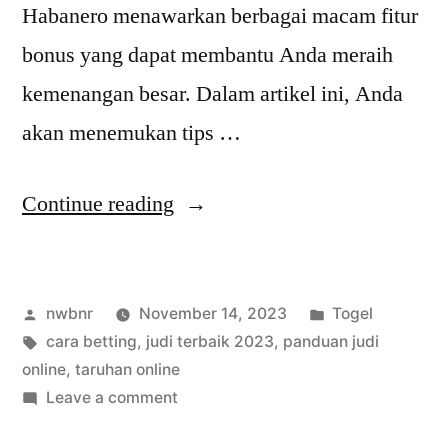
Habanero menawarkan berbagai macam fitur
bonus yang dapat membantu Anda meraih
kemenangan besar. Dalam artikel ini, Anda
akan menemukan tips …
“Panduan
Continue reading
Lengkap
Fitur
Posted
Posted
nwbnr
November 14, 2023
Togel
Bonus
by
Tags:
in
cara betting
,
judi terbaik 2023
,
panduan judi
Slot
online
,
taruhan online
Habanero
on
Leave a comment
Panduan
di