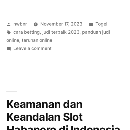
Kemenangan
Besar:
Posted
Posted
nwbnr
November 17, 2023
Togel
Jackpot
by
Tags:
in
cara betting
,
judi terbaik 2023
,
panduan judi
Progresif
online
,
taruhan online
Beberapa
on
Leave a comment
Raih
permainan
Kemenangan
slot
Besar:
Jackpot
Habanero”
Progresif
Beberapa
Keamanan dan
permainan
Keandalan Slot
slot
Habanero
Habanero di Indonesia