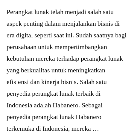
Perangkat lunak telah menjadi salah satu
aspek penting dalam menjalankan bisnis di
era digital seperti saat ini. Sudah saatnya bagi
perusahaan untuk mempertimbangkan
kebutuhan mereka terhadap perangkat lunak
yang berkualitas untuk meningkatkan
efisiensi dan kinerja bisnis. Salah satu
penyedia perangkat lunak terbaik di
Indonesia adalah Habanero. Sebagai
penyedia perangkat lunak Habanero
terkemuka di Indonesia, mereka …