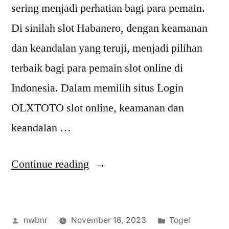
sering menjadi perhatian bagi para pemain.
Di sinilah slot Habanero, dengan keamanan
dan keandalan yang teruji, menjadi pilihan
terbaik bagi para pemain slot online di
Indonesia. Dalam memilih situs Login
OLXTOTO slot online, keamanan dan
keandalan …
“Keamanan
Continue reading
dan
Keandalan
Posted
Posted
nwbnr
November 16, 2023
Togel
Slot