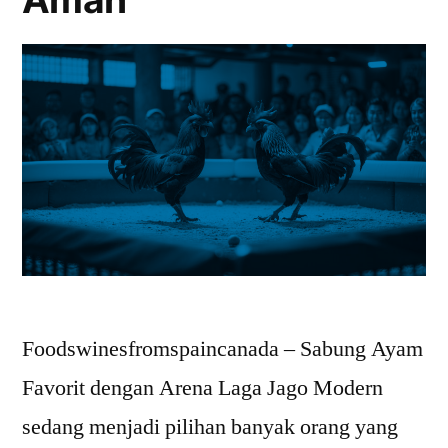
Foodswinesfromspaincanada – Sabung Ayam
Favorit dengan Arena Laga Jago Modern
sedang menjadi pilihan banyak orang yang