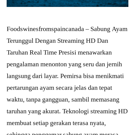
Foodswinesfromspaincanada – Sabung Ayam
Terunggul Dengan Streaming HD Dan
Taruhan Real Time Presisi menawarkan
pengalaman menonton yang seru dan jernih
langsung dari layar. Pemirsa bisa menikmati
pertarungan ayam secara jelas dan tepat
waktu, tanpa gangguan, sambil memasang
taruhan yang akurat. Teknologi streaming HD
membuat setiap gerakan terasa nyata,
sehingga penggemar sabung ayam merasa