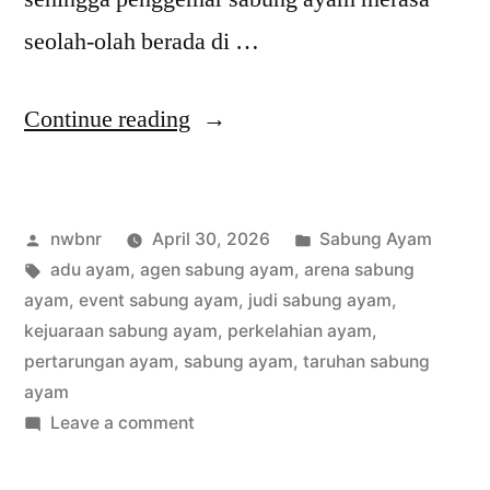
seolah-olah berada di …
“Sabung
Continue reading
Ayam
Terunggul
Posted
Posted
nwbnr
April 30, 2026
Sabung Ayam
Dengan
by
Tags:
in
adu ayam
,
agen sabung ayam
,
arena sabung
Streaming
ayam
,
event sabung ayam
,
judi sabung ayam
,
HD
kejuaraan sabung ayam
,
perkelahian ayam
,
pertarungan ayam
,
sabung ayam
,
taruhan sabung
Dan
ayam
Taruhan
on
Leave a comment
Sabung
Real
Ayam