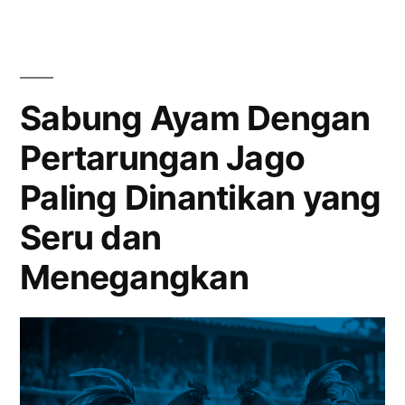
Time
Terunggul
Presisi
Dengan
Streaming
Untuk
HD
Sabung Ayam Dengan
Pengalaman
Dan
Pertarungan Jago
Taruhan
Maksimal”
Real
Paling Dinantikan yang
Time
Presisi
Seru dan
Untuk
Menegangkan
Pengalaman
Maksimal