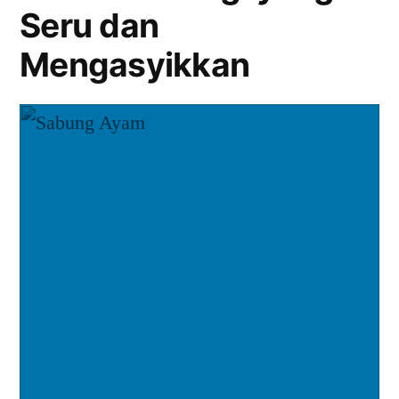
Seru
Seru dan
dan
Mengasyikkan
Aman