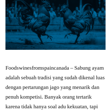
Foodswinesfromspaincanada – Sabung ayam
adalah sebuah tradisi yang sudah dikenal luas
dengan pertarungan jago yang menarik dan
penuh kompetisi. Banyak orang tertarik
karena tidak hanya soal adu kekuatan, tapi