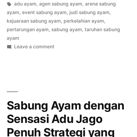
by
Tags:
in
adu ayam
,
agen sabung ayam
,
arena sabung
Arena
ayam
,
event sabung ayam
,
judi sabung ayam
,
Laga
kejuaraan sabung ayam
,
perkelahian ayam
,
pertarungan ayam
,
sabung ayam
,
taruhan sabung
Jago
ayam
Modern
on
Leave a comment
Sabung
untuk
Ayam
Hiburan
Favorit
Seru
dengan
Arena
dan
Laga
Sabung Ayam dengan
Aman”
Jago
Sensasi Adu Jago
Modern
untuk
Penuh Strategi yang
Hiburan