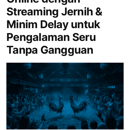
Nyata
Streaming Jernih &
yang
Seru
Minim Delay untuk
dan
Pengalaman Seru
Menghibur
Tanpa Gangguan