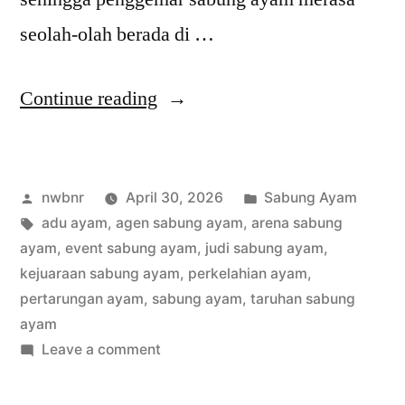
seolah-olah berada di …
“Sabung
Continue reading
Ayam
Terunggul
Posted
Posted
nwbnr
April 30, 2026
Sabung Ayam
Dengan
by
Tags:
in
adu ayam
,
agen sabung ayam
,
arena sabung
Streaming
ayam
,
event sabung ayam
,
judi sabung ayam
,
HD
kejuaraan sabung ayam
,
perkelahian ayam
,
pertarungan ayam
,
sabung ayam
,
taruhan sabung
Dan
ayam
Taruhan
on
Leave a comment
Sabung
Real
Ayam