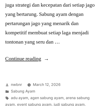
juga strategi dan kecepatan dari setiap jago
yang bertarung. Sabung ayam dengan
pertarungan jago yang menarik dan
kompetitif membuat setiap laga menjadi
tontonan yang seru dan …
“Sabung
Continue reading
Ayam
dengan
Posted
nwbnr
March 12, 2026
Pertarungan
by
Posted
Sabung Ayam
Jago
in
Tags:
adu ayam
,
agen sabung ayam
,
arena sabung
Menarik
ayam
,
event sabung ayam
,
judi sabung ayam
,