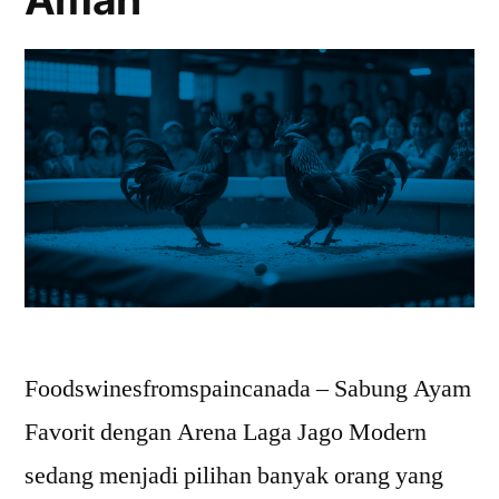
Foodswinesfromspaincanada – Sabung Ayam
Favorit dengan Arena Laga Jago Modern
sedang menjadi pilihan banyak orang yang