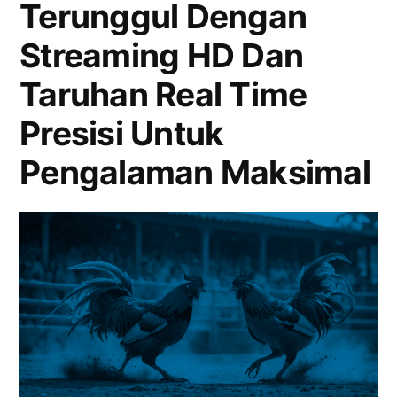
Terunggul Dengan
Streaming HD Dan
Taruhan Real Time
Presisi Untuk
Pengalaman Maksimal