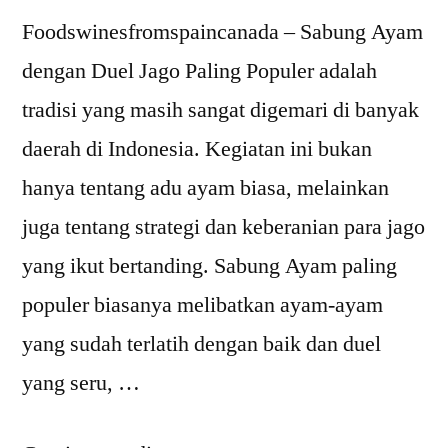
Foodswinesfromspaincanada – Sabung Ayam
dengan Duel Jago Paling Populer adalah
tradisi yang masih sangat digemari di banyak
daerah di Indonesia. Kegiatan ini bukan
hanya tentang adu ayam biasa, melainkan
juga tentang strategi dan keberanian para jago
yang ikut bertanding. Sabung Ayam paling
populer biasanya melibatkan ayam-ayam
yang sudah terlatih dengan baik dan duel
yang seru, …