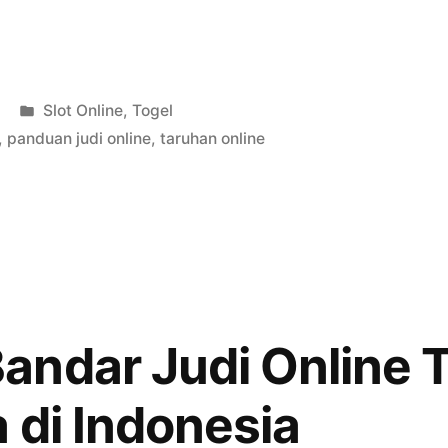
p
Posted
Slot Online
,
Togel
in
,
panduan judi online
,
taruhan online
ndar Judi Online T
 di Indonesia