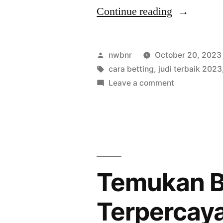
“Terungka
Continue reading
Rahasia
Menang
Posted
nwbnr
October 20, 2023
Bermain
by
Tags:
cara betting
,
judi terbaik 2023
on
Leave a comment
Judi
Terungkap
Dadu
Rahasia
Menang
Online
Bermain
di
Judi
Indonesia”
Dadu
Temukan Ba
Online
di
Terpercaya
Indonesia