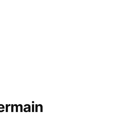
ermain