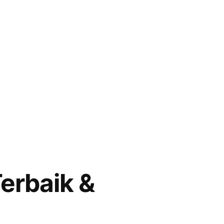
erbaik &